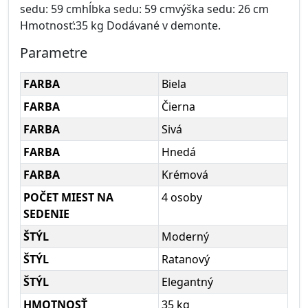
sedu: 59 cmhĺbka sedu: 59 cmvýška sedu: 26 cm
Hmotnosť:35 kg Dodávané v demonte.
Parametre
FARBA
Biela
FARBA
Čierna
FARBA
Sivá
FARBA
Hnedá
FARBA
Krémová
POČET MIEST NA
4 osoby
SEDENIE
ŠTÝL
Moderný
ŠTÝL
Ratanový
ŠTÝL
Elegantný
HMOTNOSŤ
35 kg