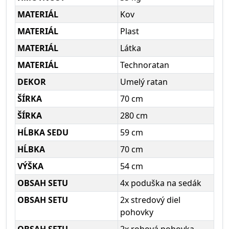
MATERIÁL
Kov
MATERIÁL
Plast
MATERIÁL
Látka
MATERIÁL
Technoratan
DEKOR
Umelý ratan
ŠÍRKA
70 cm
ŠÍRKA
280 cm
HĹBKA SEDU
59 cm
HĹBKA
70 cm
VÝŠKA
54 cm
OBSAH SETU
4x poduška na sedák
OBSAH SETU
2x stredový diel
pohovky