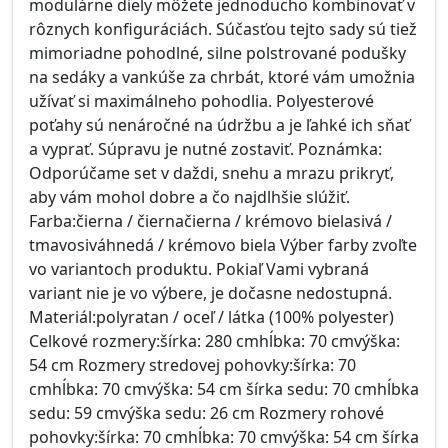
modulárne diely môžete jednoducho kombinovať v
rôznych konfiguráciách. Súčasťou tejto sady sú tiež
mimoriadne pohodlné, silne polstrované podušky
na sedáky a vankúše za chrbát, ktoré vám umožnia
užívať si maximálneho pohodlia. Polyesterové
poťahy sú nenáročné na údržbu a je ľahké ich sňať
a vyprať. Súpravu je nutné zostaviť. Poznámka:
Odporúčame set v daždi, snehu a mrazu prikryť,
aby vám mohol dobre a čo najdlhšie slúžiť.
Farba:čierna / čiernačierna / krémovo bielasivá /
tmavosiváhnedá / krémovo biela Výber farby zvoľte
vo variantoch produktu. Pokiaľ Vami vybraná
variant nie je vo výbere, je dočasne nedostupná.
Materiál:polyratan / oceľ / látka (100% polyester)
Celkové rozmery:šírka: 280 cmhĺbka: 70 cmvýška:
54 cm Rozmery stredovej pohovky:šírka: 70
cmhĺbka: 70 cmvýška: 54 cm šírka sedu: 70 cmhĺbka
sedu: 59 cmvýška sedu: 26 cm Rozmery rohové
pohovky:šírka: 70 cmhĺbka: 70 cmvýška: 54 cm šírka