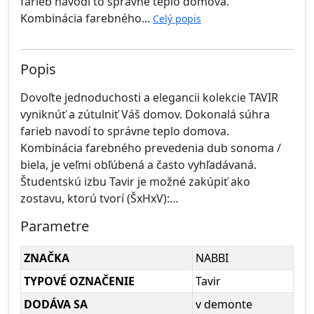
farieb navodí to správne teplo domova.
Kombinácia farebného...
Celý popis
Popis
Dovoľte jednoduchosti a elegancii kolekcie TAVIR
vyniknúť a zútulniť Váš domov. Dokonalá súhra
farieb navodí to správne teplo domova.
Kombinácia farebného prevedenia dub sonoma /
biela, je veľmi obľúbená a často vyhľadávaná.
Študentskú izbu Tavir je možné zakúpiť ako
zostavu, ktorú tvorí (ŠxHxV):…
Parametre
ZNAČKA
NABBI
TYPOVÉ OZNAČENIE
Tavir
DODÁVA SA
v demonte