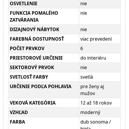
OSVETLENIE
nie
FUNKCIA POMALÉHO
nie
ZATVÁRANIA
DIZAJNOVÝ NÁBYTOK
nie
FAREBNÁ DOSTUPNOSŤ
viac prevedení
POČET PRVKOV
6
PRIESTOROVÉ URČENIE
do interiéru
SEKTOROVÝ PRVOK
nie
SVETLOSŤ FARBY
svetlá
URČENIE PODĽA POHLAVIA
pre ženy aj
mužov
VEKOVÁ KATEGÓRIA
12 až 18 rokov
VZHĽAD
moderný
FARBA
dub sonoma /
biela