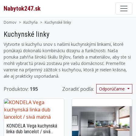
Nabytok247.sk
Domov
Kuchyňa
Kuchynské linky
Kuchynské linky
Vytvorte si kuchyňu snov s našimi kuchynskými linkami, ktoré
ponúkajú dokonalú kombináciu dizajnu a funkčnosti. Naša
ponuka zahŕňa širokú škálu štýlov, farieb a materiálov, aby ste si
mohli vybrať tú pravú zostavu pre vašu domácnosť. Premeňte
varenie na príjemný zážitok s kuchyňou, ktorá je nielen krásna,
ale aj prakticky usporiadaná.
Produktov:
195
Zoradiť podľa:
Odporúčame
KONDELA Vega kuchynská
linka dub lancelot / sivá