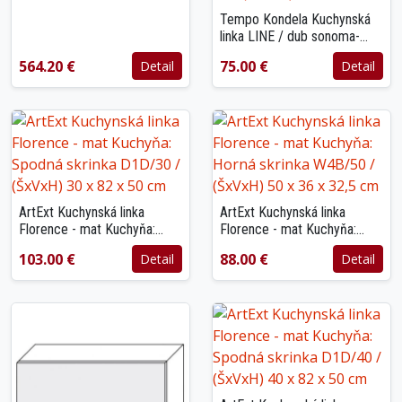
Tempo Kondela Kuchynská
linka LINE / dub sonoma-
biela LINE: Spodná skrinka
564.20 €
75.00 €
Detail
Detail
LINE D60 ku / (ŠxVxH)
60x82x55 cm
ArtExt Kuchynská linka
ArtExt Kuchynská linka
Florence - mat Kuchyňa:
Florence - mat Kuchyňa:
Spodná skrinka D1D/30 /
Horná skrinka W4B/50 /
103.00 €
88.00 €
Detail
Detail
(ŠxVxH) 30 x 82 x 50 cm
(ŠxVxH) 50 x 36 x 32,5 cm